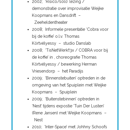
2002; ‘Risico/solo’ lezing /
demonstratie over improvisatie Weijke
Koopmans en Dansdrift –
Zeeheldentheater
2008; Informele presentatie ‘Cobra voor
bij de koffie’ o.l.v. Thomas
Körtvélyessy – studio Danslab
2008; ‘TisNetWerk!!3x / COBRA voor bij
de koffie’ in , choreografie Thomas
Körtvélyessy / bewerking Herman
Vriesendorp – het Paradijs
2009; ‘Binnenstebuiten’ optreden in de
omgeving van het Spuiplein met Weijke
Koopmans – Spuiplein
2009; ‘Buitenstebinnen’ optreden in
‘Nest’ tijdens expostie ‘Tuin Der Lusten’
(Rene Jansen) met Weijke Koopmans –
Nest
2010; ‘Inter-Space’ met Johhny Schoofs