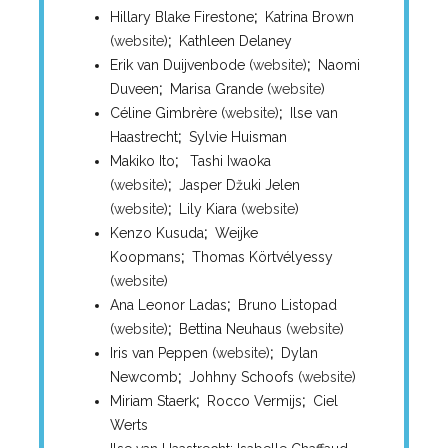
Hillary Blake Firestone
;
Katrina Brown
(
website
)
;
Kathleen Delaney
Erik van Duijvenbode (
website
)
;
Naomi
Duveen
;
Marisa Grande (
website
)
Céline Gimbrère (
website
)
;
Ilse van
Haastrecht
;
Sylvie Huisman
Makiko Ito
;
Tashi Iwaoka
(
website
)
;
Jasper Džuki Jelen
(
website
)
;
Lily Kiara (
website
)
Kenzo Kusuda
;
Weijke
Koopmans
;
Thomas Körtvélyessy
(
website
)
Ana Leonor Ladas
;
Bruno Listopad
(
website
)
;
Bettina Neuhaus (
website
)
Iris van Peppen (
website
)
;
Dylan
Newcomb
;
Johhny Schoofs (
website
)
Miriam Staerk
;
Rocco Vermijs
;
Ciel
Werts