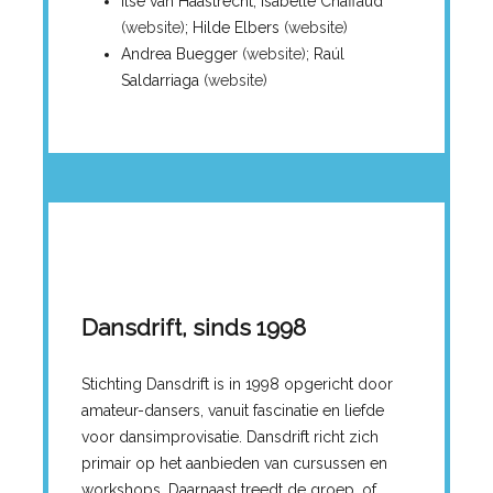
Ilse van Haastrecht; Isabelle Chaffaud
(website)
; Hilde Elbers
(website)
Andrea Buegger
(website)
; Raúl
Saldarriaga
(website)
Dansdrift, sinds 1998
Stichting Dansdrift is in 1998 opgericht door
amateur-dansers, vanuit fascinatie en liefde
voor dansimprovisatie. Dansdrift richt zich
primair op het aanbieden van cursussen en
workshops. Daarnaast treedt de groep, of